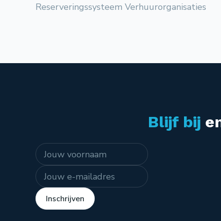
Reserveringssysteem Verhuurorganisaties
Blijf bij
en
Naam
E-mailadres
Inschrijven