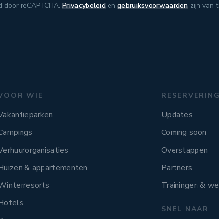
d door reCAPTCHA.
Privacybeleid
en
gebruiksvoorwaarden
zijn van 
VOOR WIE
RESERVERIN
Vakantieparken
Updates
Campings
Coming soon
Verhuurorganisaties
Overstappen
Huizen & appartementen
Partners
Winterresorts
Trainingen & we
Hotels
SNEL NAAR