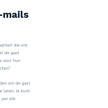
-mails
aliteit die ons
at de gast
s voor hun
ucten?
rden om de gast
 laten. Je kunt
 per elk