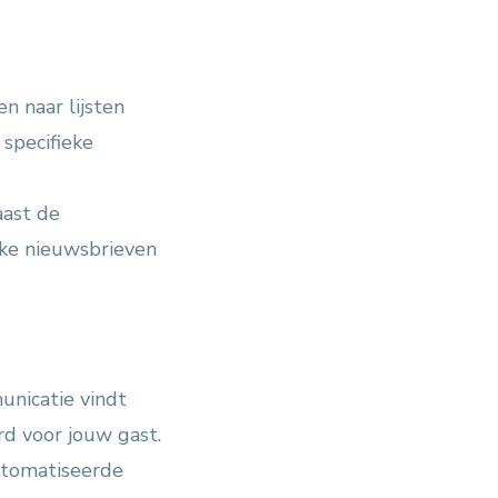
n naar lijsten
 specifieke
aast de
eke nieuwsbrieven
unicatie vindt
erd voor jouw gast.
utomatiseerde