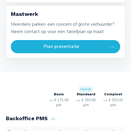
Maatwerk
Meerdere parken, een concern of grote verhuurder?
Neem contact op voor een tariefplan op maat.
Plan presentatie
Favoriet
Basis
Standaard
Compleet
€ 175,00
€ 250,00
€ 350,00
v.a.
v.a.
v.a.
p/m
p/m
p/m
Backoffice PMS