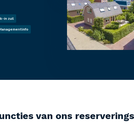
-in zuil
anagementinfo
uncties van ons reserverin