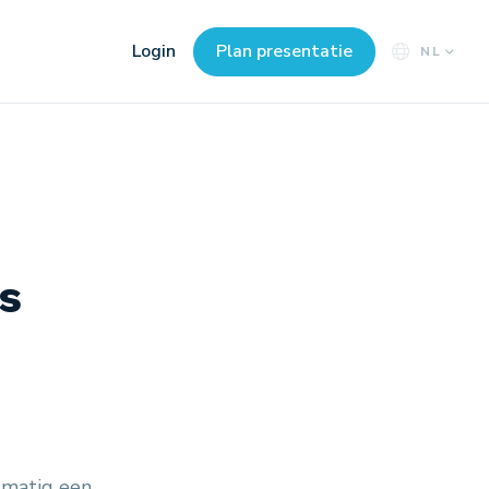
Login
Plan presentatie
NL
s
dmatig een