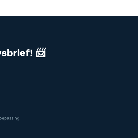
sbrief! 📨
toepassing.