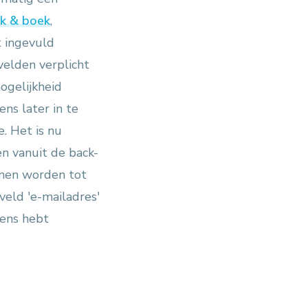
k & boek
,
t ingevuld
velden verplicht
ogelijkheid
ns later in te
e. Het is nu
en vanuit de back-
nnen worden tot
veld 'e-mailadres'
vens hebt