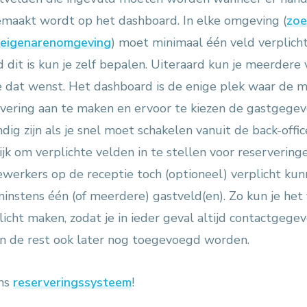
emaakt wordt op het dashboard. In elke omgeving (
zoe
eigenarenomgeving
) moet minimaal één veld verplich
 dit is kun je zelf bepalen. Uiteraard kun je meerdere 
 dat wenst. Het dashboard is de enige plek waar de m
vering aan te maken en ervoor te kiezen de gastgegeve
ndig zijn als je snel moet schakelen vanuit de back-offic
jk om verplichte velden in te stellen voor reservering
ewerkers op de receptie toch (optioneel) verplicht ku
minstens één (of meerdere) gastveld(en). Zo kun je het 
licht maken, zodat je in ieder geval altijd contactgege
an de rest ook later nog toegevoegd worden.
ons
reserveringssysteem
!