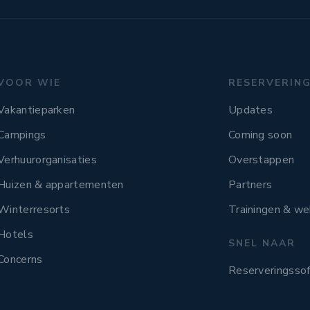
VOOR WIE
RESERVERIN
Vakantieparken
Updates
Campings
Coming soon
Verhuurorganisaties
Overstappen
Huizen & appartementen
Partners
Winterresorts
Trainingen & we
Hotels
SNEL NAAR
Concerns
Reserveringsso