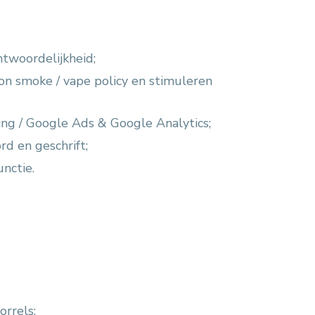
ntwoordelijkheid;
on smoke / vape policy en stimuleren
sing / Google Ads & Google Analytics;
rd en geschrift;
unctie.
orrels;