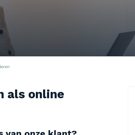
deren
 als online
es van onze klant?