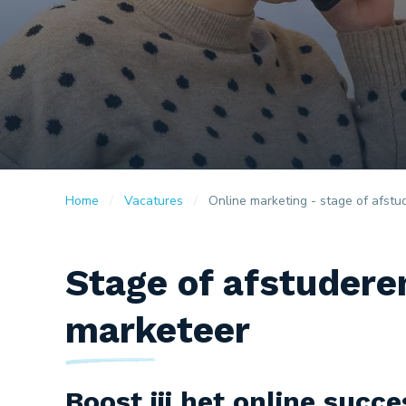
Home
Vacatures
Online marketing - stage of afstu
Stage of afstuderen
marketeer
Boost jij het online succ