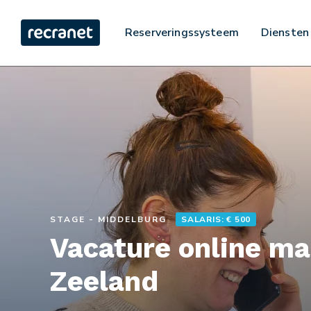
Reserveringssysteem
Diensten
STAGE - MIDDELBURG
SALARIS: € 500
Vacature online ma
Zeeland