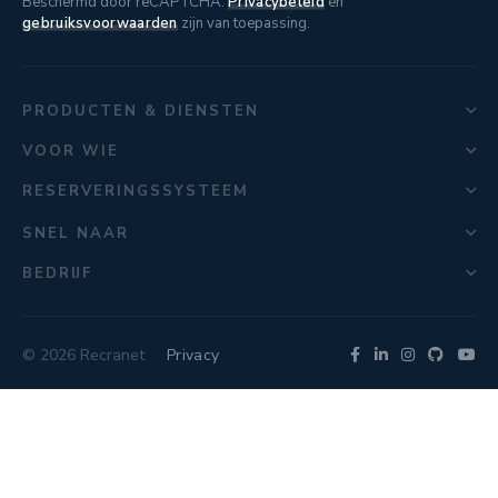
Beschermd door reCAPTCHA.
Privacybeleid
en
gebruiksvoorwaarden
zijn van toepassing.
PRODUCTEN & DIENSTEN
VOOR WIE
RESERVERINGSSYSTEEM
SNEL NAAR
BEDRIJF
© 2026 Recranet
Privacy