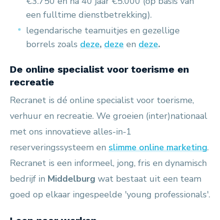
€3.750 en na 40 jaar €5.000 (op basis van
een fulltime dienstbetrekking).
legendarische teamuitjes en gezellige
borrels zoals
deze
,
deze
en
deze
.
De online specialist voor toerisme en
recreatie
Recranet is dé online specialist voor toerisme,
verhuur en recreatie. We groeien (inter)nationaal
met ons innovatieve alles-in-1
reserveringssysteem en
slimme online marketing
.
Recranet is een informeel, jong, fris en dynamisch
bedrijf in
Middelburg
wat bestaat uit een team
goed op elkaar ingespeelde 'young professionals'.