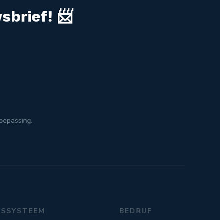
sbrief! 📨
toepassing.
GSSYSTEEM
BEDRIJF