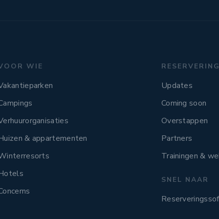
VOOR WIE
RESERVERIN
Vakantieparken
Updates
Campings
Coming soon
Verhuurorganisaties
Overstappen
Huizen & appartementen
Partners
Winterresorts
Trainingen & we
Hotels
SNEL NAAR
Concerns
Reserveringsso