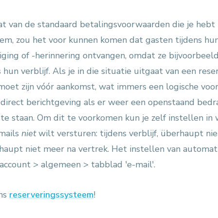
t van de standaard betalingsvoorwaarden die je hebt i
em, zou het voor kunnen komen dat gasten tijdens hun 
ging of -herinnering ontvangen, omdat ze bijvoorbeel
 hun verblijf. Als je in die situatie uitgaat van een rese
moet zijn vóór aankomst, wat immers een logische voor
 direct berichtgeving als er weer een openstaand bedr
te staan. Om dit te voorkomen kun je zelf instellen in 
mails
niet
wilt versturen: tijdens verblijf, überhaupt ni
aupt niet meer na vertrek. Het instellen van automati
> account > algemeen > tabblad 'e-mail'.
ons
reserveringssysteem
!