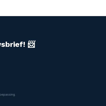
sbrief! 📨
toepassing.