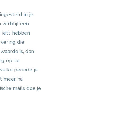
ngesteld in je
verblijf een
d iets hebben
rvering die
waarde is, dan
ag op de
welke periode je
et meer na
sche mails doe je