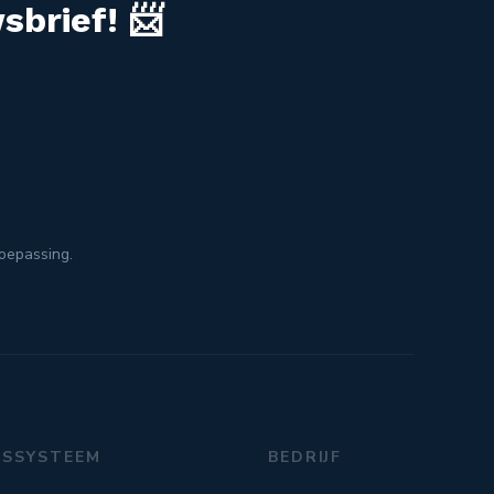
sbrief! 📨
toepassing.
GSSYSTEEM
BEDRIJF