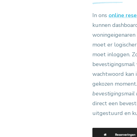
In ons
online res
kunnen dashboard 
woningeigenaren 
moet er logische
moet inloggen. Zo
bevestigingsmail
wachtwoord kan in
gekozen moment. 
bevestigingsmail 
direct een bevest
uitgestuurd en ku