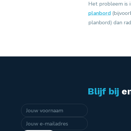
Het probleem is i
planbord
(bijvoor
planbord) dan rad
Blijf bij
en
Naam
E-mailadres