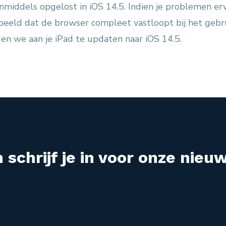
nmiddels opgelost in iOS 14.5. Indien je problemen er
beeld dat de browser compleet vastloopt bij het gebr
en we aan je iPad te updaten naar iOS 14.5.
 schrijf je in voor onze nieuw