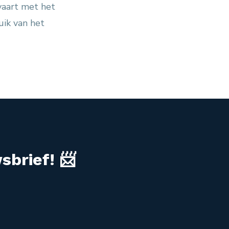
vaart met het
uik van het
sbrief! 📨