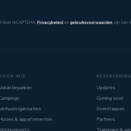
d door reCAPTCHA.
Privacybeleid
en
gebruiksvoorwaarden
zijn van 
VOOR WIE
RESERVERIN
Vakantieparken
Updates
Campings
Coming soon
Verhuurorganisaties
Overstappen
Huizen & appartementen
Partners
Winterresorts
Trainingen & we