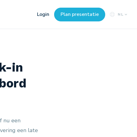
Login
Plan presentatie
NL
k-in
nbord
f nu een
vering een late