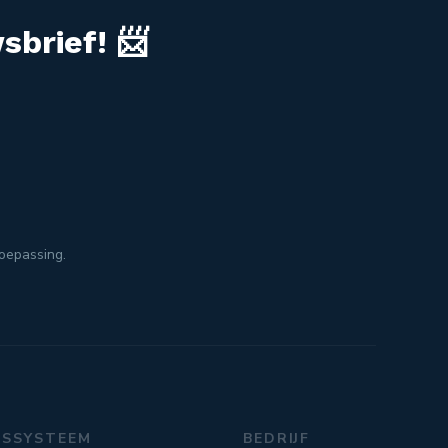
sbrief! 📨
toepassing.
GSSYSTEEM
BEDRIJF