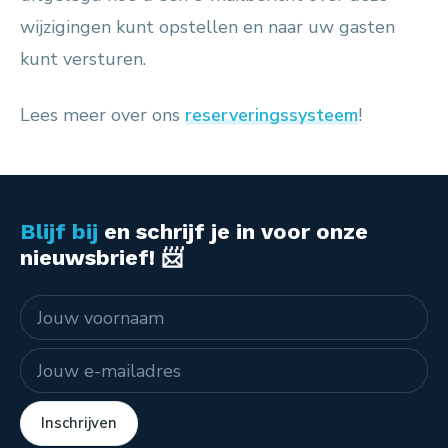
wijzigingen kunt opstellen en naar uw gasten
kunt versturen.
Lees meer over ons
reserveringssysteem
!
Blijf bij
en schrijf je in voor onze
nieuwsbrief! 📨
Naam
E-mailadres
Inschrijven