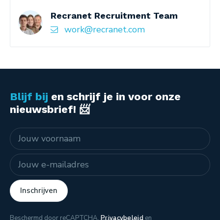
Recranet Recruitment Team
work@recranet.com
Blijf bij
en schrijf je in voor onze
nieuwsbrief! 📨
Naam
E-mailadres
Inschrijven
Beschermd door reCAPTCHA.
Privacybeleid
en