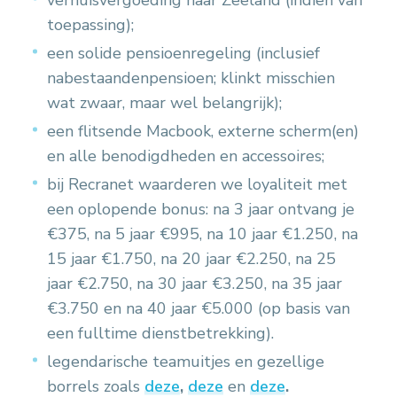
verhuisvergoeding naar Zeeland (indien van
toepassing);
een solide pensioenregeling (inclusief
nabestaandenpensioen; klinkt misschien
wat zwaar, maar wel belangrijk);
een flitsende Macbook, externe scherm(en)
en alle benodigdheden en accessoires;
bij Recranet waarderen we loyaliteit met
een oplopende bonus: na 3 jaar ontvang je
€375, na 5 jaar €995, na 10 jaar €1.250, na
15 jaar €1.750, na 20 jaar €2.250, na 25
jaar €2.750, na 30 jaar €3.250, na 35 jaar
€3.750 en na 40 jaar €5.000 (op basis van
een fulltime dienstbetrekking).
legendarische teamuitjes en gezellige
borrels zoals
deze
,
deze
en
deze
.