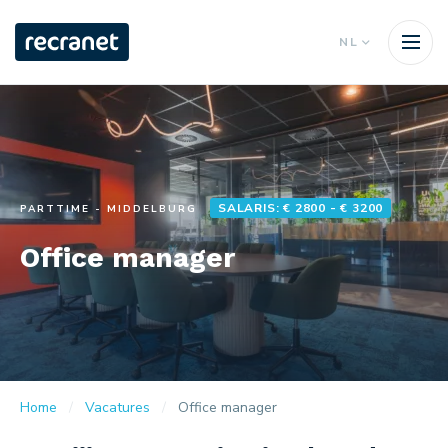
NL
SALARIS: € 2800 - € 3200
PARTTIME - MIDDELBURG
Office manager
Home
Vacatures
Office manager