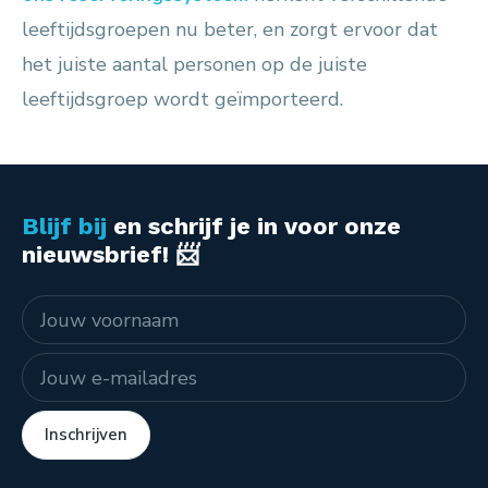
leeftijdsgroepen nu beter, en zorgt ervoor dat
het juiste aantal personen op de juiste
leeftijdsgroep wordt geïmporteerd.
Blijf bij
en schrijf je in voor onze
nieuwsbrief! 📨
Naam
E-mailadres
Inschrijven