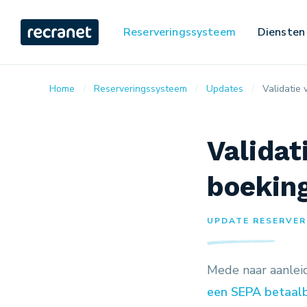
Reserveringssysteem
Diensten
Home
Reserveringssysteem
Updates
Validatie
Validat
boeking
UPDATE RESERVERI
Mede naar aanlei
een SEPA betaal