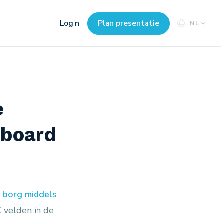
Login
Plan presentatie
NL
e
hboard
n borg middels
C velden in de