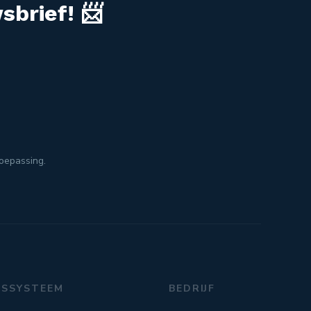
sbrief! 📨
toepassing.
GSSYSTEEM
BEDRIJF