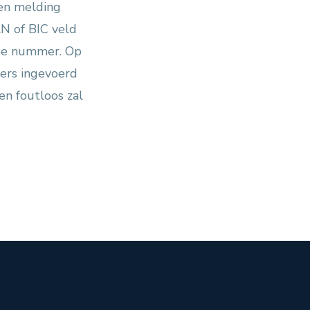
een melding
AN of BIC veld
erde nummer. Op
ers ingevoerd
n foutloos zal