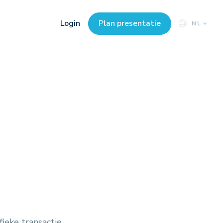
Login
Plan presentatie
NL
fieke transactie