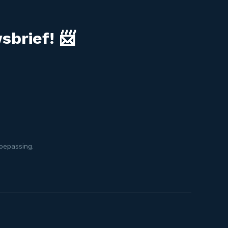
sbrief! 📨
toepassing.