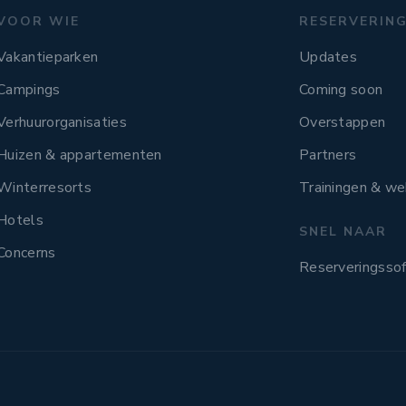
VOOR WIE
RESERVERIN
Vakantieparken
Updates
Campings
Coming soon
Verhuurorganisaties
Overstappen
Huizen & appartementen
Partners
Winterresorts
Trainingen & we
Hotels
SNEL NAAR
Concerns
Reserveringsso