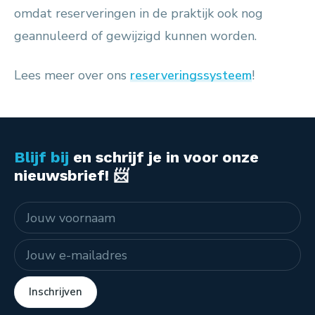
omdat reserveringen in de praktijk ook nog
geannuleerd of gewijzigd kunnen worden.
Lees meer over ons
reserveringssysteem
!
Blijf bij
en schrijf je in voor onze
nieuwsbrief! 📨
Naam
E-mailadres
Inschrijven