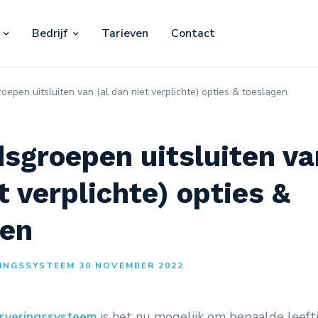
Bedrijf
Tarieven
Contact
roepen uitsluiten van (al dan niet verplichte) opties & toeslagen
dsgroepen uitsluiten va
t verplichte) opties &
gen
INGSSYSTEEM 30 NOVEMBER 2022
erveringssysteem
is het nu mogelijk om bepaalde leeft