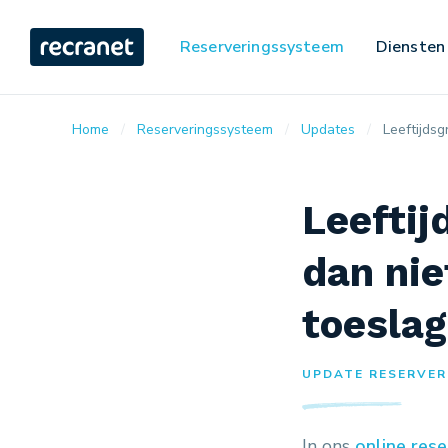
Reserveringssysteem
Diensten
Home
Reserveringssysteem
Updates
Leeftijdsg
Leeftij
dan nie
toesla
UPDATE RESERVER
In ons
online res