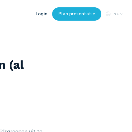
Login
Plan presentatie
NL
n (al
ijdsgroepen uit te