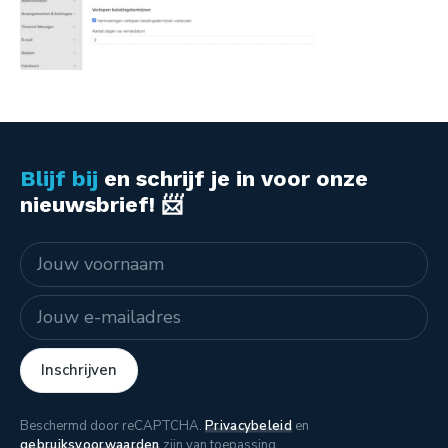
Blijf bij
en schrijf je in voor onze
nieuwsbrief! 📨
Naam
E-mailadres
Inschrijven
Beschermd door reCAPTCHA.
Privacybeleid
en
gebruiksvoorwaarden
zijn van toepassing.