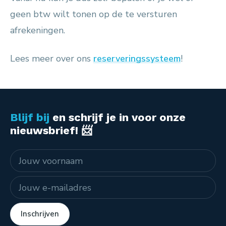
geen btw wilt tonen op de te versturen
afrekeningen.
Lees meer over ons
reserveringssysteem
!
Blijf bij
en schrijf je in voor onze
nieuwsbrief! 📨
Naam
E-mailadres
Inschrijven