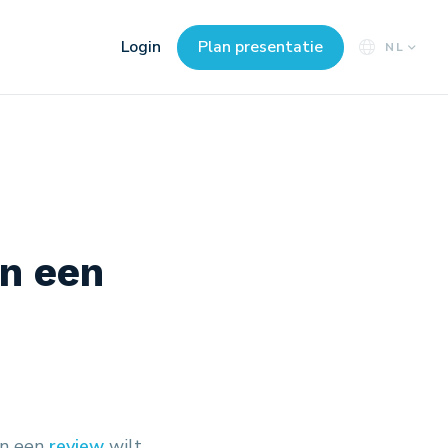
Login
Plan presentatie
NL
an een
an een
review
wilt