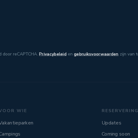
d door reCAPTCHA.
Privacybeleid
en
gebruiksvoorwaarden
zijn van 
VOOR WIE
RESERVERIN
Vakantieparken
Updates
Campings
Coming soon