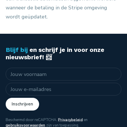
wanneer de betaling in de Stripe omgeving
wordt geüpdatet.
Blijf bij
en schrijf je in voor onze
nieuwsbrief! 📨
Naam
E-mailadres
Inschrijven
Beschermd door reCAPTCHA.
Privacybeleid
en
gebruiksvoorwaarden
zijn van toepassing.